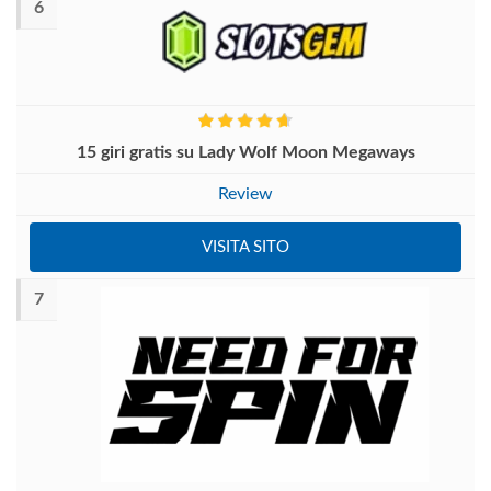
6
15 giri gratis su Lady Wolf Moon Megaways
Review
VISITA SITO
7