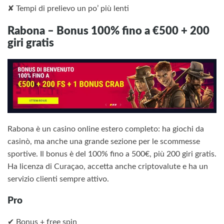
✘ Tempi di prelievo un po’ più lenti
Rabona – Bonus 100% fino a €500 + 200
giri gratis
Rabona è un casino online estero completo: ha giochi da
casinò, ma anche una grande sezione per le scommesse
sportive. Il bonus è del 100% fino a 500€, più 200 giri gratis.
Ha licenza di Curaçao, accetta anche criptovalute e ha un
servizio clienti sempre attivo.
Pro
✔ Bonus + free spin