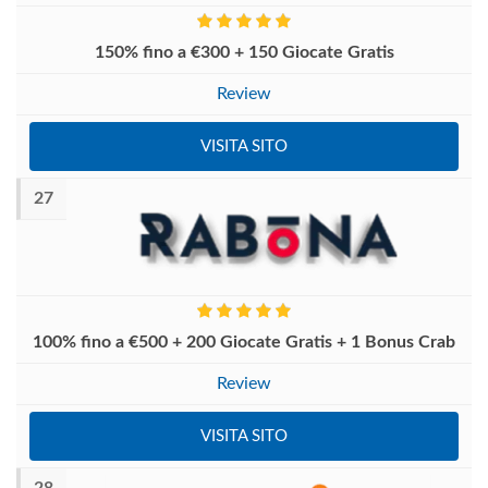
150% fino a €300 + 150 Giocate Gratis
Review
VISITA SITO
27
100% fino a €500 + 200 Giocate Gratis + 1 Bonus Crab
Review
VISITA SITO