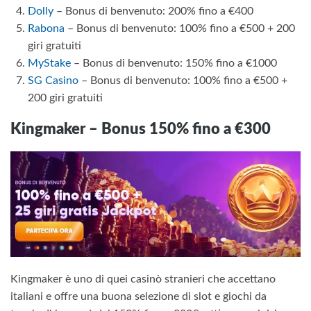
Dolly
– Bonus di benvenuto: 200% fino a €400
Rabona
– Bonus di benvenuto: 100% fino a €500 + 200
giri gratuiti
MyStake
– Bonus di benvenuto: 150% fino a €1000
SG Casino
– Bonus di benvenuto: 100% fino a €500 +
200 giri gratuiti
Kingmaker – Bonus 150% fino a €300
Kingmaker è uno di quei casinò stranieri che accettano
italiani e offre una buona selezione di slot e giochi da