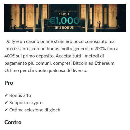
Dolly è un casino online straniero poco conosciuto ma
interessante, con un bonus molto generoso: 200% fino a
400€ sul primo deposito. Accetta tutti i metodi di
pagamento più comuni, compresi Bitcoin ed Ethereum.
Ottimo per chi vuole qualcosa di diverso.
Pro
✔ Bonus alto
✔ Supporta crypto
✔ Ottima selezione di giochi
Contro