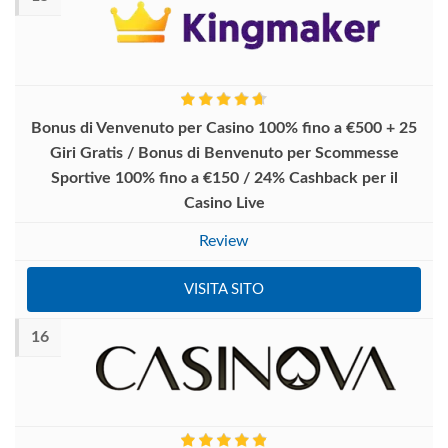
Bonus di Venvenuto per Casino 100% fino a €500 + 25
Giri Gratis / Bonus di Benvenuto per Scommesse
Sportive 100% fino a €150 / 24% Cashback per il
Casino Live
Review
VISITA SITO
16