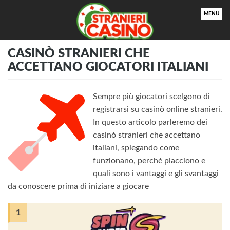
MENU
CASINÒ STRANIERI CHE
ACCETTANO GIOCATORI ITALIANI
Sempre più giocatori scelgono di
registrarsi su casinò online stranieri.
In questo articolo parleremo dei
casinò stranieri che accettano
italiani, spiegando come
funzionano, perché piacciono e
quali sono i vantaggi e gli svantaggi
da conoscere prima di iniziare a giocare
1