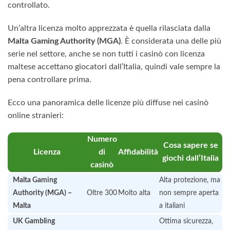
controllato.
Un’altra licenza molto apprezzata è quella rilasciata dalla
Malta Gaming Authority (MGA)
. È considerata una delle più
serie nel settore, anche se non tutti i casinò con licenza
maltese accettano giocatori dall’Italia, quindi vale sempre la
pena controllare prima.
Ecco una panoramica delle licenze più diffuse nei casinò
online stranieri:
Numero
Cosa sapere se
Licenza
di
Affidabilità
giochi dall’Italia
casinò
Malta Gaming
Alta protezione, ma
Authority (MGA) –
Oltre 300
Molto alta
non sempre aperta
Malta
a italiani
UK Gambling
Ottima sicurezza,