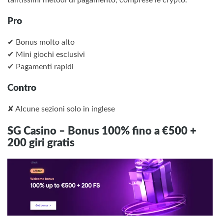
tantissimi metodi di pagamento, comprese le crypto.
Pro
✔ Bonus molto alto
✔ Mini giochi esclusivi
✔ Pagamenti rapidi
Contro
✘ Alcune sezioni solo in inglese
SG Casino – Bonus 100% fino a €500 +
200 giri gratis