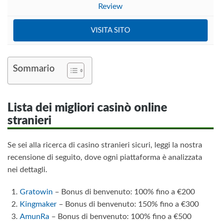
Review
VISITA SITO
Sommario
Lista dei migliori casinò online
stranieri
Se sei alla ricerca di casino stranieri sicuri, leggi la nostra
recensione di seguito, dove ogni piattaforma è analizzata
nei dettagli.
Gratowin
– Bonus di benvenuto: 100% fino a €200
Kingmaker
– Bonus di benvenuto: 150% fino a €300
AmunRa
– Bonus di benvenuto: 100% fino a €500