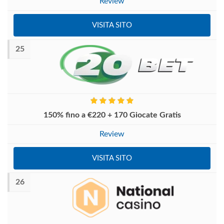
Review
VISITA SITO
25
150% fino a €220 + 170 Giocate Gratis
Review
VISITA SITO
26