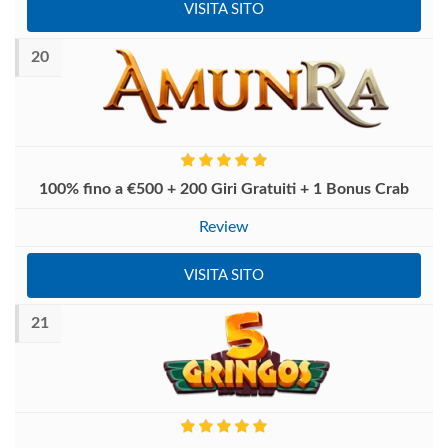
VISITA SITO
20
100% fino a €500 + 200 Giri Gratuiti + 1 Bonus Crab
Review
VISITA SITO
21