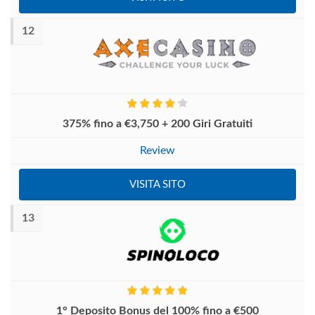
12
375% fino a €3,750 + 200 Giri Gratuiti
Review
VISITA SITO
13
1° Deposito Bonus del 100% fino a €500