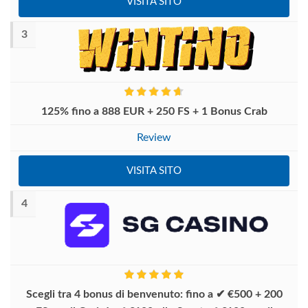
VISITA SITO
3
125% fino a 888 EUR + 250 FS + 1 Bonus Crab
Review
VISITA SITO
4
Scegli tra 4 bonus di benvenuto: fino a ✔ €500 + 200