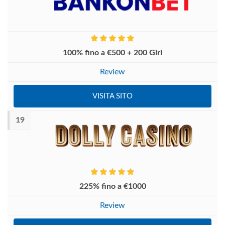
100% fino a €500 + 200 Giri
Review
VISITA SITO
19
225% fino a €1000
Review