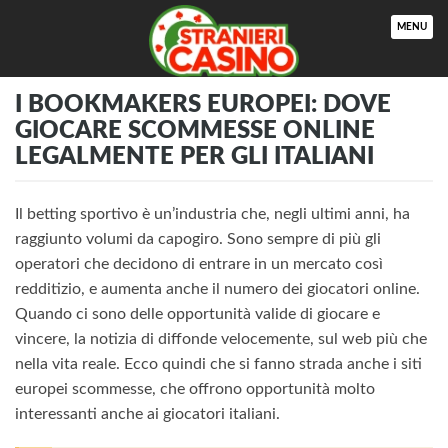
MENU
I BOOKMAKERS EUROPEI: DOVE
GIOCARE SCOMMESSE ONLINE
LEGALMENTE PER GLI ITALIANI
Il betting sportivo è un’industria che, negli ultimi anni, ha
raggiunto volumi da capogiro. Sono sempre di più gli
operatori che decidono di entrare in un mercato così
redditizio, e aumenta anche il numero dei giocatori online.
Quando ci sono delle opportunità valide di giocare e
vincere, la notizia di diffonde velocemente, sul web più che
nella vita reale. Ecco quindi che si fanno strada anche i siti
europei scommesse, che offrono opportunità molto
interessanti anche ai giocatori italiani.