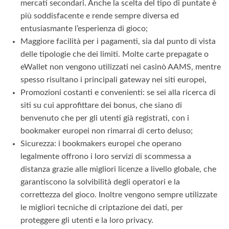
mercati secondari. Anche la scelta del tipo di puntate è
più soddisfacente e rende sempre diversa ed
entusiasmante l’esperienza di gioco;
Maggiore facilità per i pagamenti, sia dal punto di vista
delle tipologie che dei limiti. Molte carte prepagate o
eWallet non vengono utilizzati nei casinò AAMS, mentre
spesso risultano i principali gateway nei siti europei,
Promozioni costanti e convenienti: se sei alla ricerca di
siti su cui approfittare dei bonus, che siano di
benvenuto che per gli utenti già registrati, con i
bookmaker europei non rimarrai di certo deluso;
Sicurezza: i bookmakers europei che operano
legalmente offrono i loro servizi di scommessa a
distanza grazie alle migliori licenze a livello globale, che
garantiscono la solvibilità degli operatori e la
correttezza del gioco. Inoltre vengono sempre utilizzate
le migliori tecniche di criptazione dei dati, per
proteggere gli utenti e la loro privacy.