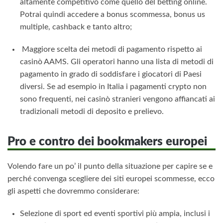
altamente competitivo come quello del betting online.
Potrai quindi accedere a bonus scommessa, bonus us
multiple, cashback e tanto altro;
Maggiore scelta dei metodi di pagamento rispetto ai
casinò AAMS. Gli operatori hanno una lista di metodi di
pagamento in grado di soddisfare i giocatori di Paesi
diversi. Se ad esempio in Italia i pagamenti crypto non
sono frequenti, nei casinò stranieri vengono affiancati ai
tradizionali metodi di deposito e prelievo.
Pro e contro dei bookmakers europei
Volendo fare un po’ il punto della situazione per capire se e
perché convenga scegliere dei siti europei scommesse, ecco
gli aspetti che dovremmo considerare:
Selezione di sport ed eventi sportivi più ampia, inclusi i