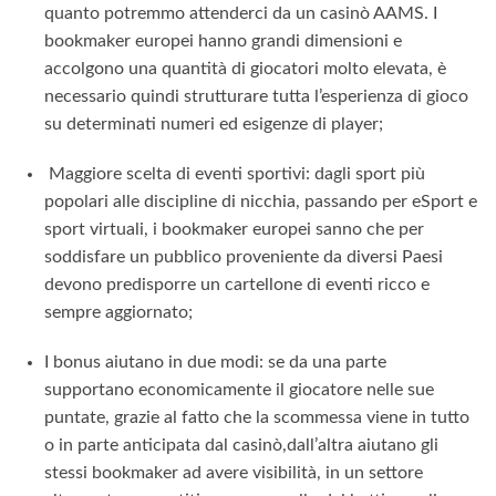
quanto potremmo attenderci da un casinò AAMS. I
bookmaker europei hanno grandi dimensioni e
accolgono una quantità di giocatori molto elevata, è
necessario quindi strutturare tutta l’esperienza di gioco
su determinati numeri ed esigenze di player;
Maggiore scelta di eventi sportivi: dagli sport più
popolari alle discipline di nicchia, passando per eSport e
sport virtuali, i bookmaker europei sanno che per
soddisfare un pubblico proveniente da diversi Paesi
devono predisporre un cartellone di eventi ricco e
sempre aggiornato;
I bonus aiutano in due modi: se da una parte
supportano economicamente il giocatore nelle sue
puntate, grazie al fatto che la scommessa viene in tutto
o in parte anticipata dal casinò,dall’altra aiutano gli
stessi bookmaker ad avere visibilità, in un settore