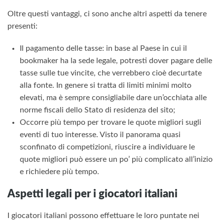
Oltre questi vantaggi, ci sono anche altri aspetti da tenere
presenti:
Il pagamento delle tasse: in base al Paese in cui il
bookmaker ha la sede legale, potresti dover pagare delle
tasse sulle tue vincite, che verrebbero cioè decurtate
alla fonte. In genere si tratta di limiti minimi molto
elevati, ma è sempre consigliabile dare un’occhiata alle
norme fiscali dello Stato di residenza del sito;
Occorre più tempo per trovare le quote migliori sugli
eventi di tuo interesse. Visto il panorama quasi
sconfinato di competizioni, riuscire a individuare le
quote migliori può essere un po’ più complicato all’inizio
e richiedere più tempo.
Aspetti legali per i giocatori italiani
I giocatori italiani possono effettuare le loro puntate nei