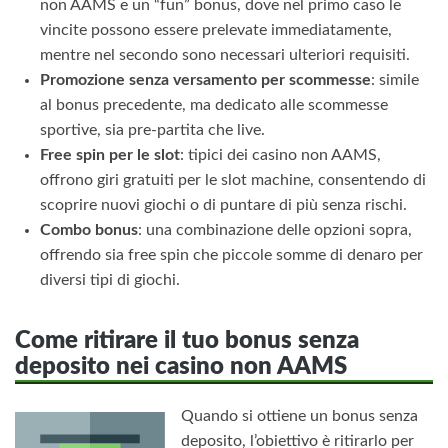
non AAMS e un “fun” bonus, dove nel primo caso le
vincite possono essere prelevate immediatamente,
mentre nel secondo sono necessari ulteriori requisiti.
Promozione senza versamento per scommesse
: simile
al bonus precedente, ma dedicato alle scommesse
sportive, sia pre-partita che live.
Free spin per le slot
: tipici dei casino non AAMS,
offrono giri gratuiti per le slot machine, consentendo di
scoprire nuovi giochi o di puntare di più senza rischi.
Combo bonus
: una combinazione delle opzioni sopra,
offrendo sia free spin che piccole somme di denaro per
diversi tipi di giochi.
Come ritirare il tuo bonus senza
deposito nei casino non AAMS
Quando si ottiene un bonus senza
deposito, l’obiettivo è ritirarlo per