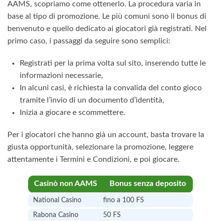
AAMS, scopriamo come ottenerlo. La procedura varia in
base al tipo di promozione. Le più comuni sono il bonus di
benvenuto e quello dedicato ai giocatori già registrati. Nel
primo caso, i passaggi da seguire sono semplici:
Registrati per la prima volta sul sito, inserendo tutte le
informazioni necessarie,
In alcuni casi, è richiesta la convalida del conto gioco
tramite l’invio di un documento d’identità,
Inizia a giocare e scommettere.
Per i giocatori che hanno già un account, basta trovare la
giusta opportunità, selezionare la promozione, leggere
attentamente i Termini e Condizioni, e poi giocare.
Casinò non AAMS
Bonus senza deposito
National Casino
fino a 100 FS
Rabona Casino
50 FS