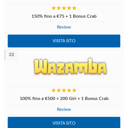
150% fino a €75 + 1 Bonus Crab
Review
VISITA SITO
22
100% fino a €500 + 200 Giri + 1 Bonus Crab
Review
VISITA SITO