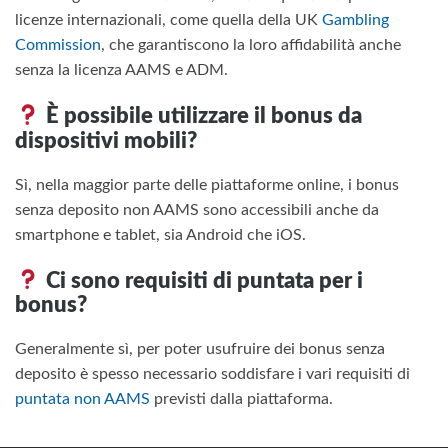
licenze internazionali, come quella della UK
Gambling
Commission
, che garantiscono la loro affidabilità anche
senza la licenza AAMS e ADM.
È possibile utilizzare il bonus da
dispositivi mobili?
Sì, nella maggior parte delle piattaforme online, i bonus
senza deposito non AAMS sono accessibili anche da
smartphone e tablet, sia Android che iOS.
Ci sono requisiti di puntata per i
bonus?
Generalmente sì, per poter usufruire dei bonus senza
deposito è spesso necessario soddisfare i vari requisiti di
puntata non AAMS
previsti dalla piattaforma.