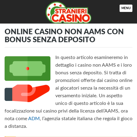
MENU
ONLINE CASINO NON AAMS CON
BONUS SENZA DEPOSITO
In questo articolo esamineremo in
dettaglio i casino non AAMS e i loro
bonus senza deposito. Si tratta di
promozioni offerte dai casino online
ai giocatori senza la necessità di un
versamento iniziale. Un aspetto
unico di questo articolo è la sua
focalizzazione sui casino privi della licenza dell’AAMS, ora
nota come
ADM
, l’agenzia statale italiana che regola il gioco
a distanza.