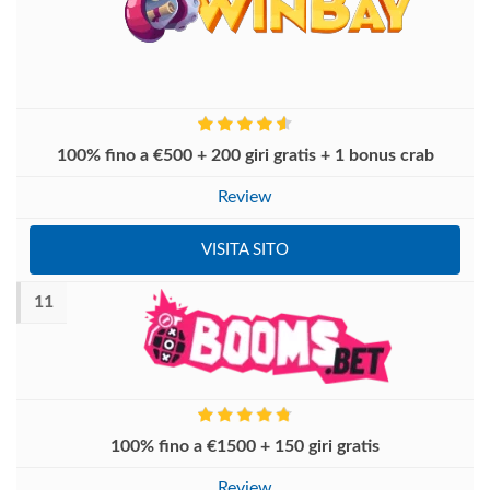
100% fino a €500 + 200 giri gratis + 1 bonus crab
Review
VISITA SITO
11
100% fino a €1500 + 150 giri gratis
Review