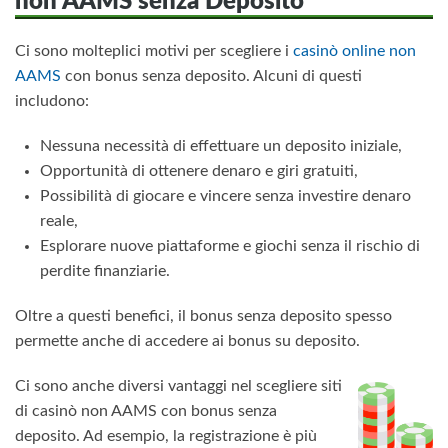
non AAMS senza Deposito
Ci sono molteplici motivi per scegliere i
casinò online non
AAMS
con bonus senza deposito. Alcuni di questi
includono:
Nessuna necessità di effettuare un deposito iniziale,
Opportunità di ottenere denaro e giri gratuiti,
Possibilità di giocare e vincere senza investire denaro
reale,
Esplorare nuove piattaforme e giochi senza il rischio di
perdite finanziarie.
Oltre a questi benefici, il bonus senza deposito spesso
permette anche di accedere ai bonus su deposito.
Ci sono anche diversi vantaggi nel scegliere siti
di casinò non AAMS con bonus senza
deposito. Ad esempio, la registrazione è più