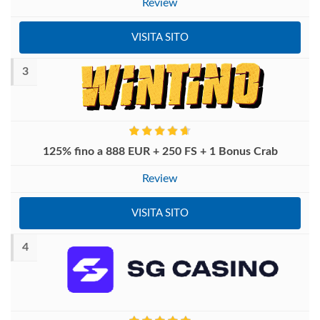
Review
VISITA SITO
3
125% fino a 888 EUR + 250 FS + 1 Bonus Crab
Review
VISITA SITO
4