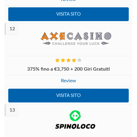
VISITA SITO
12
375% fino a €3,750 + 200 Giri Gratuiti
Review
VISITA SITO
13