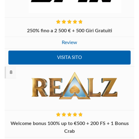
250% fino a 2 500 € + 500 Giri Gratuiti
Review
VISITA SITO
8
Welcome bonus 100% up to €500 + 200 FS + 1 Bonus
Crab