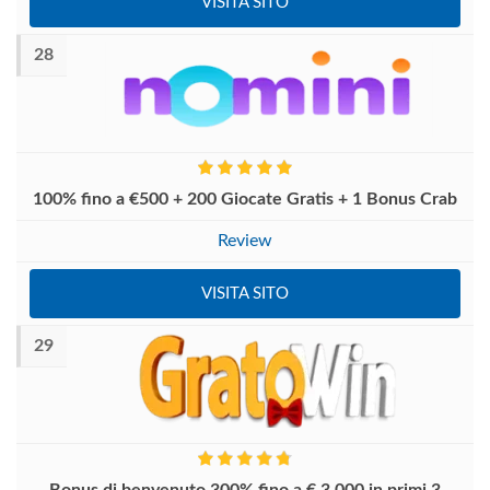
VISITA SITO
28
100% fino a €500 + 200 Giocate Gratis + 1 Bonus Crab
Review
VISITA SITO
29