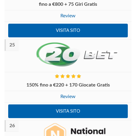
fino a €800 + 75 Giri Gratis
Review
VISITA SITO
25
150% fino a €220 + 170 Giocate Gratis
Review
VISITA SITO
26