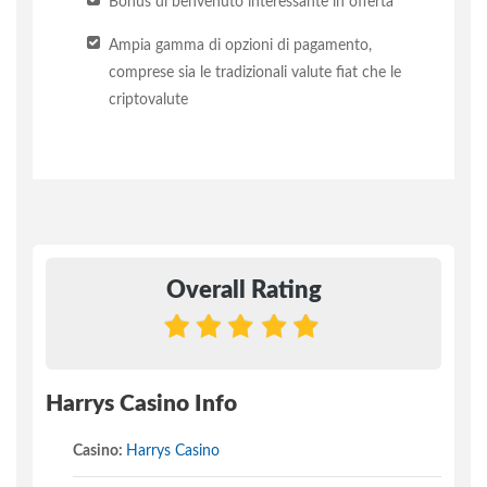
Bonus di benvenuto interessante in offerta
Ampia gamma di opzioni di pagamento,
comprese sia le tradizionali valute fiat che le
criptovalute
Overall Rating
Harrys Casino Info
Casino:
Harrys Casino