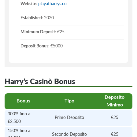
Website:
playatharrys.co
Established:
2020
Minimum Deposit:
€25
Deposit Bonus:
€5000
Harry’s Casinò Bonus
Deposito
Bonus
Tipo
Minimo
300% fino a
Primo Deposito
€25
€2,500
150% fino a
Secondo Deposito
€25